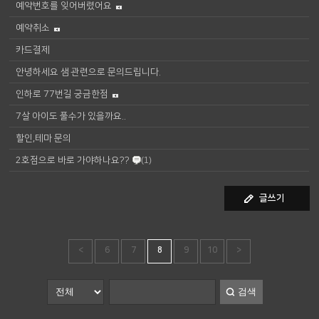
예약번호를 잊어버렸어요
예약취소
카드결제
안녕하세요 샘 관련으로 문의드립니다.
인하로 77번길 궁금한점
7살 아이도 풀수가 있을까요..
할인,테마 문의
2호점으로 바로 가야하나요??
(1)
글쓰기
<
6
7
8
9
10
>
검색