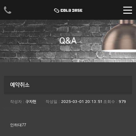
주메뉴 바로가기
컨텐츠 바로가기
Q&A
예약취소
작성자 :
작성일 :
조회수 :
구자현
2025-03-01 20:13:51
979
인하대77